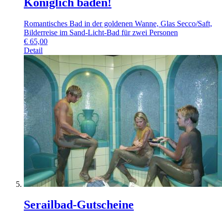
Königlich baden!
Romantisches Bad in der goldenen Wanne, Glas Secco/Saft,
Bilderreise im Sand-Licht-Bad für zwei Personen
€
65,00
Detail
Serailbad-Gutscheine