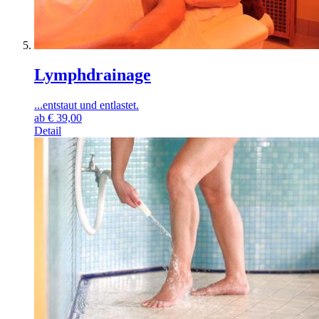
Lymphdrainage
...entstaut und entlastet.
ab
€
39,00
Detail