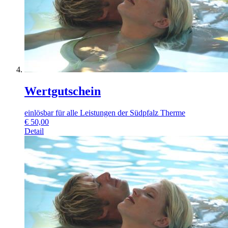
Wertgutschein
einlösbar für alle Leistungen der Südpfalz Therme
€
50,00
Detail