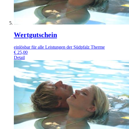
Wertgutschein
einlösbar für alle Leistungen der Südpfalz Therme
€
25,00
Detail