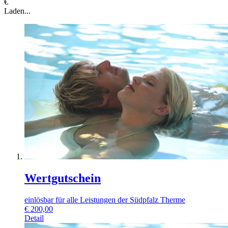
€
Laden...
Wertgutschein
einlösbar für alle Leistungen der Südpfalz Therme
€
200,00
Detail